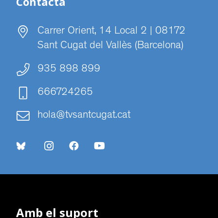
Contacta
Carrer Orient, 14 Local 2 | 08172
Sant Cugat del Vallès (Barcelona)
935 898 899
666724265
hola@tvsantcugat.cat
Amb el suport