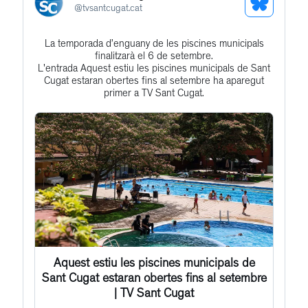
See
@
tvsantcugat.cat
Bluesky
La temporada d’enguany de les piscines municipals
Get
Profile
finalitzarà el 6 de setembre.
to
L'entrada Aquest estiu les piscines municipals de Sant
Cugat estaran obertes fins al setembre ha aparegut
this
primer a TV Sant Cugat.
post
Aquest estiu les piscines municipals de
Sant Cugat estaran obertes fins al setembre
| TV Sant Cugat