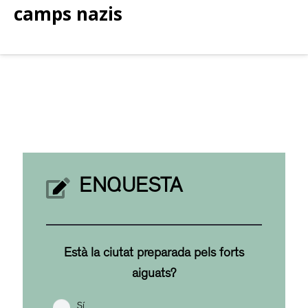
camps nazis
ENQUESTA
Està la ciutat preparada pels forts
aiguats?
Sí