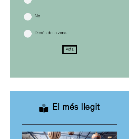
No
Depèn de la zona.
Vota
El més llegit