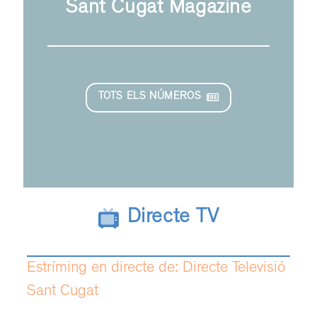
Sant Cugat Magazine
TOTS ELS NÚMEROS
Directe TV
Estríming en directe de: Directe Televisió
Sant Cugat