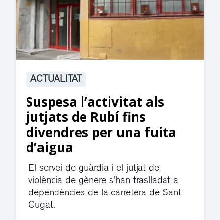
ACTUALITAT
1.000 alumnes
participaran en el festival
de final de curs de les
escoles de dansa Esther
Bosch a Sant Cugat
L'espectacle, titulat El Gran Magatzem
de les Il·lusions, se celebrarà els dies
19 i 20 de juny al Teatre-Auditori