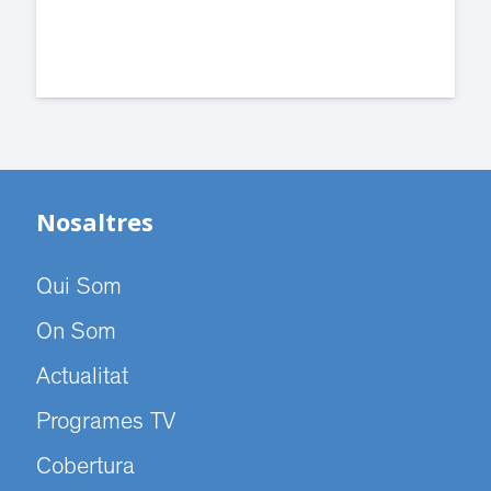
Emma Vilarasau de Sant Cugat i es
podrà seguir en directe per Televisió
Sant Cugat.
Nosaltres
Qui Som
On Som
Actualitat
Programes TV
Cobertura