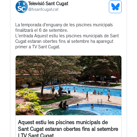
Televisió Sant Cugat
See
@
tvsantcugat.cat
Bluesky
Get
La temporada d’enguany de les piscines municipals
Profile
finalitzarà el 6 de setembre.
to
L'entrada Aquest estiu les piscines municipals de Sant
this
Cugat estaran obertes fins al setembre ha aparegut
primer a TV Sant Cugat.
post
Aquest estiu les piscines municipals de
Sant Cugat estaran obertes fins al setembre
| TV Sant Cugat