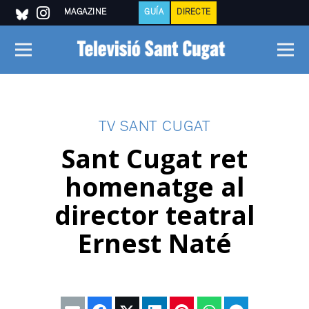
MAGAZINE
GUÍA
DIRECTE
TV SANT CUGAT
Sant Cugat ret
homenatge al
director teatral
Ernest Naté