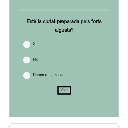
Està la ciutat preparada pels forts
aiguats?
Sí
No
Depèn de la zona.
Vota