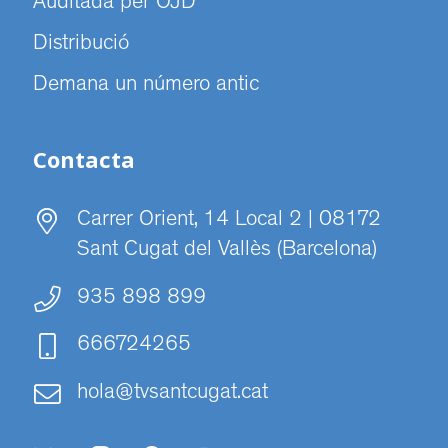
Auditada per OJD
Distribució
Demana un número antic
Contacta
Carrer Orient, 14 Local 2 | 08172
Sant Cugat del Vallès (Barcelona)
935 898 899
666724265
hola@tvsantcugat.cat