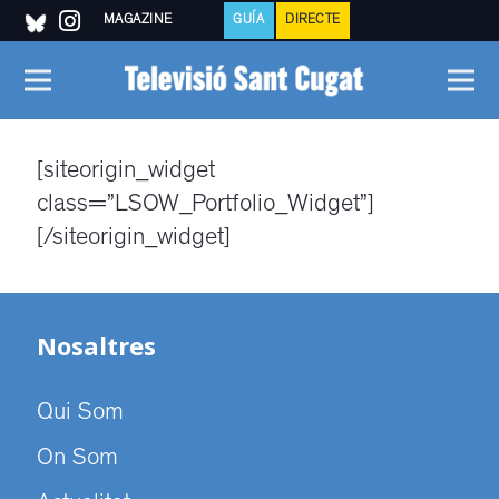
MAGAZINE
GUÍA
DIRECTE
[siteorigin_widget
class=”LSOW_Portfolio_Widget”]
[/siteorigin_widget]
Nosaltres
Qui Som
On Som