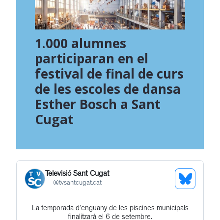
1.000 alumnes
participaran en el
festival de final de curs
de les escoles de dansa
Esther Bosch a Sant
Cugat
Televisió Sant Cugat
See
@
tvsantcugat.cat
Bluesky
La temporada d’enguany de les piscines municipals
Get
Profile
finalitzarà el 6 de setembre.