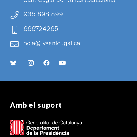
Sant Cugat del Vallès (Barcelona)
935 898 899
666724265
hola@tvsantcugat.cat
Amb el suport