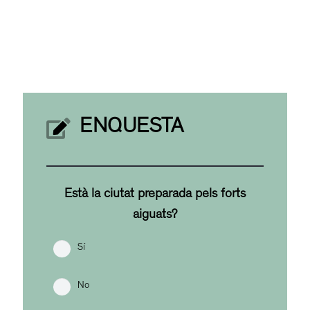
ENQUESTA
Està la ciutat preparada pels forts
aiguats?
Sí
No