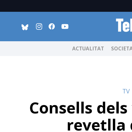
ACTUALITAT
SOCIET
TV
Consells dels 
revetlla