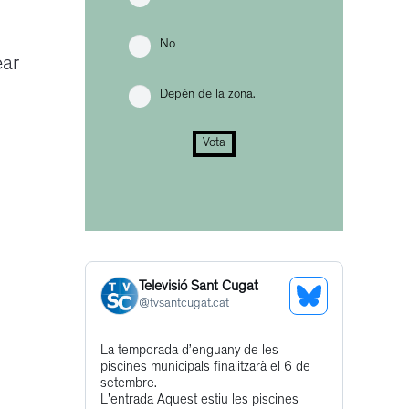
No
ear
Depèn de la zona.
Vota
Televisió Sant Cugat
See
@
tvsantcugat.cat
Bluesky
Get
La temporada d’enguany de les
Profile
piscines municipals finalitzarà el 6 de
to
setembre.
this
L'entrada Aquest estiu les piscines