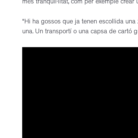
més tranquil·litat, com per exemple crear
“Hi ha gossos que ja tenen escollida una
una. Un transportí o una capsa de cartó g