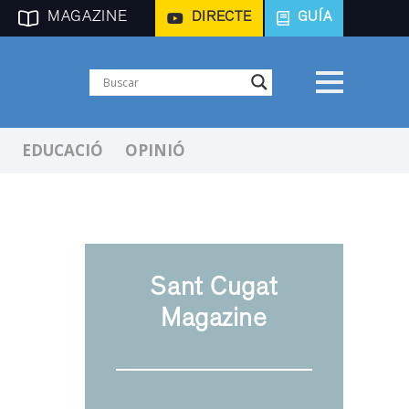
MAGAZINE
DIRECTE
GUÍA
EDUCACIÓ
OPINIÓ
Sant Cugat
Magazine