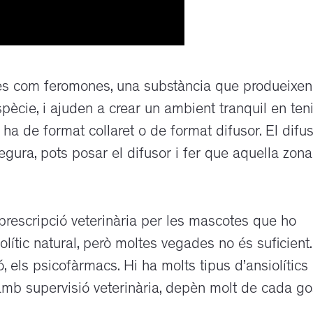
s com feromones, una substància que produeixen
ècie, i ajuden a crear un ambient tranquil en teni
 ha de format collaret o de format difusor. El difu
egura, pots posar el difusor i fer que aquella zona
prescripció veterinària per les mascotes que ho
olític natural, però moltes vegades no és suficient.
 els psicofàrmacs. Hi ha molts tipus d’ansiolítics
 amb supervisió veterinària, depèn molt de cada go