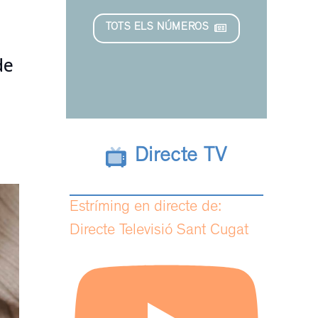
TOTS ELS NÚMEROS
de
Directe TV
Estríming en directe de:
Directe Televisió Sant Cugat