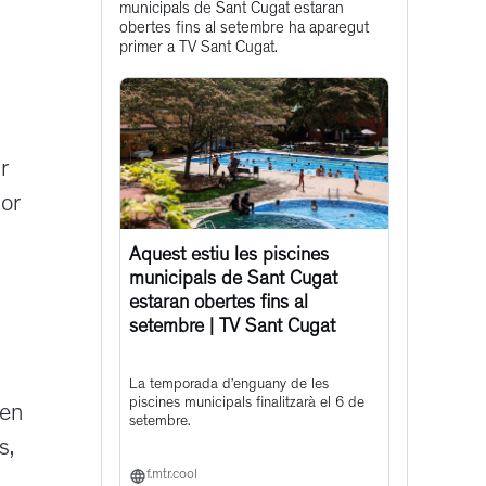
municipals de Sant Cugat estaran
post
obertes fins al setembre ha aparegut
primer a TV Sant Cugat.
r
sor
Aquest estiu les piscines
municipals de Sant Cugat
estaran obertes fins al
setembre | TV Sant Cugat
La temporada d’enguany de les
piscines municipals finalitzarà el 6 de
 en
setembre.
s,
f.mtr.cool