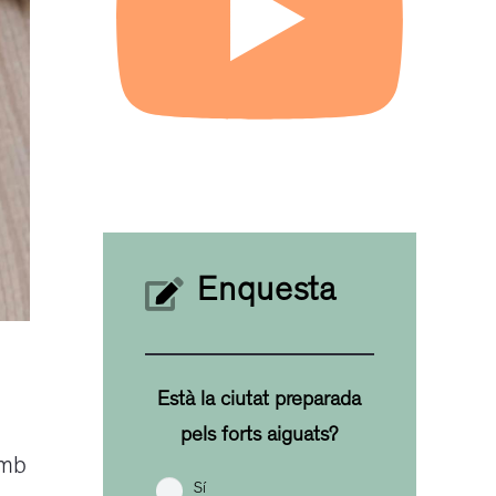
Enquesta
Està la ciutat preparada
pels forts aiguats?
amb
Sí