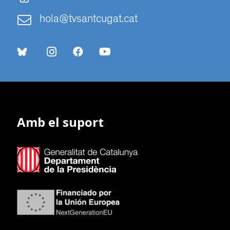
hola@tvsantcugat.cat
Amb el suport