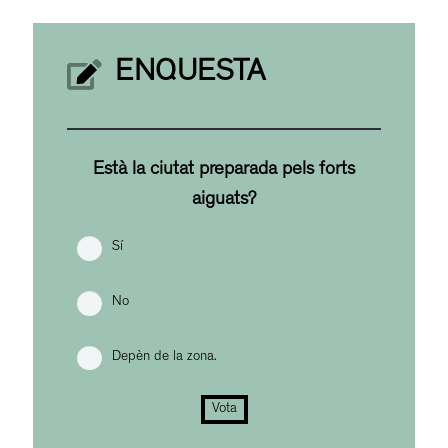
ENQUESTA
Està la ciutat preparada pels forts
aiguats?
Sí
No
Depèn de la zona.
Vota