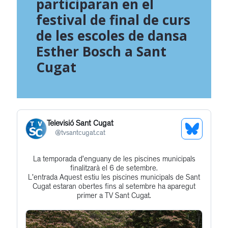
participaran en el
festival de final de curs
de les escoles de dansa
Esther Bosch a Sant
Cugat
Televisió Sant Cugat
See
@
tvsantcugat.cat
Bluesky
La temporada d’enguany de les piscines municipals
Get
Profile
finalitzarà el 6 de setembre.
to
L'entrada Aquest estiu les piscines municipals de Sant
Cugat estaran obertes fins al setembre ha aparegut
this
primer a TV Sant Cugat.
post