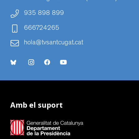
935 898 899
666724265
hola@tvsantcugat.cat
Amb el suport