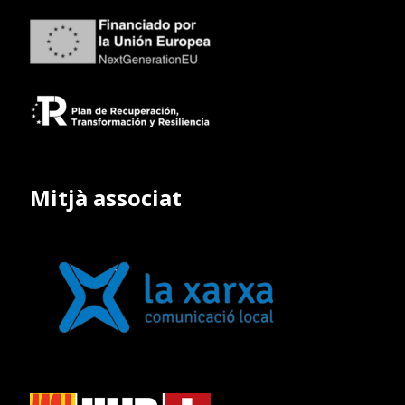
Mitjà associat