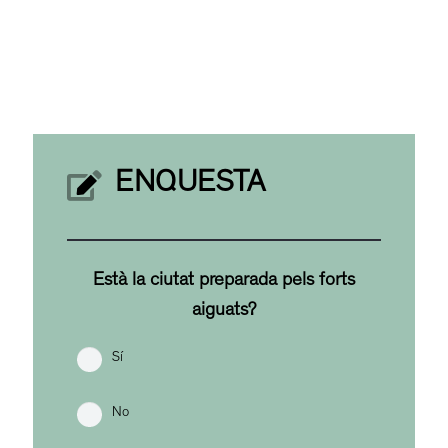
ENQUESTA
Està la ciutat preparada pels forts
aiguats?
Sí
No