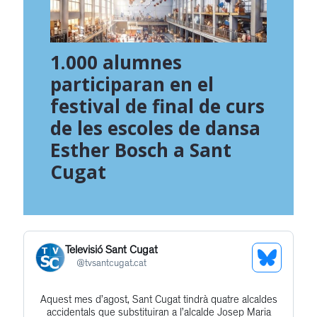
1.000 alumnes
participaran en el
festival de final de curs
de les escoles de dansa
Esther Bosch a Sant
Cugat
Televisió Sant Cugat
See
@
tvsantcugat.cat
Bluesky
Aquest mes d’agost, Sant Cugat tindrà quatre alcaldes
Get
Profile
accidentals que substituiran a l’alcalde Josep Maria