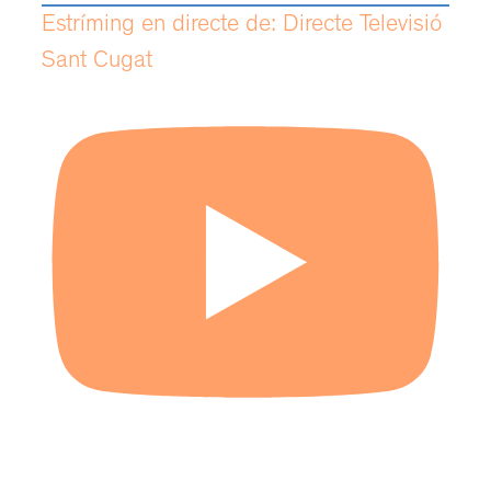
Estríming en directe de: Directe Televisió
Sant Cugat