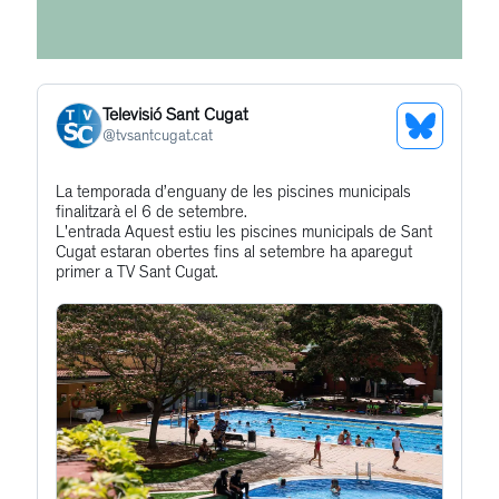
Televisió Sant Cugat
See
@
tvsantcugat.cat
Bluesky
Get
La temporada d’enguany de les piscines municipals
Profile
finalitzarà el 6 de setembre.
to
L'entrada Aquest estiu les piscines municipals de Sant
this
Cugat estaran obertes fins al setembre ha aparegut
primer a TV Sant Cugat.
post