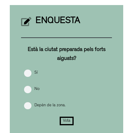
ENQUESTA
Està la ciutat preparada pels forts
aiguats?
Sí
No
Depèn de la zona.
Vota