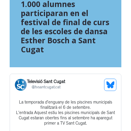
1.000 alumnes
participaran en el
festival de final de curs
de les escoles de dansa
Esther Bosch a Sant
Cugat
Televisió Sant Cugat
See
@
tvsantcugat.cat
Bluesky
La temporada d’enguany de les piscines municipals
Get
Profile
finalitzarà el 6 de setembre.
to
L'entrada Aquest estiu les piscines municipals de Sant
Cugat estaran obertes fins al setembre ha aparegut
this
primer a TV Sant Cugat.
post