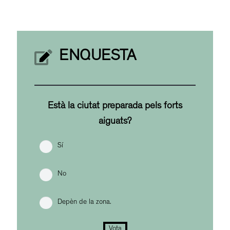
ENQUESTA
Està la ciutat preparada pels forts
aiguats?
Sí
No
Depèn de la zona.
Vota