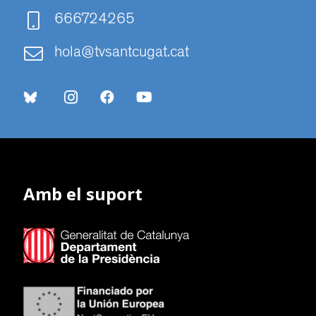
666724265
hola@tvsantcugat.cat
Amb el suport