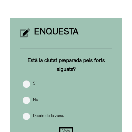
ENQUESTA
Està la ciutat preparada pels forts
aiguats?
Sí
No
Depèn de la zona.
Vota