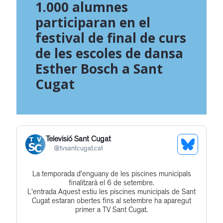
1.000 alumnes
participaran en el
festival de final de curs
de les escoles de dansa
Esther Bosch a Sant
Cugat
Televisió Sant Cugat
See
@
tvsantcugat.cat
Bluesky
La temporada d’enguany de les piscines municipals
Get
Profile
finalitzarà el 6 de setembre.
to
L'entrada Aquest estiu les piscines municipals de Sant
Cugat estaran obertes fins al setembre ha aparegut
this
primer a TV Sant Cugat.
post