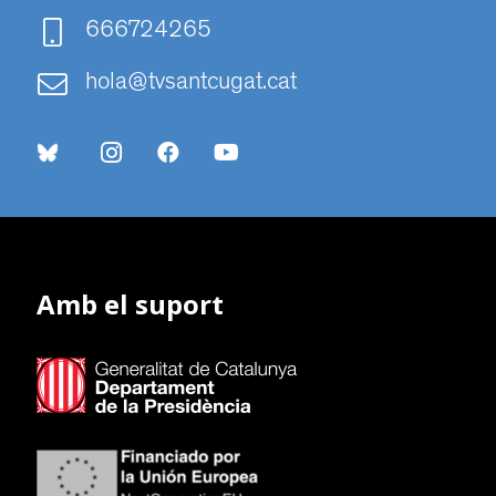
666724265
hola@tvsantcugat.cat
Amb el suport