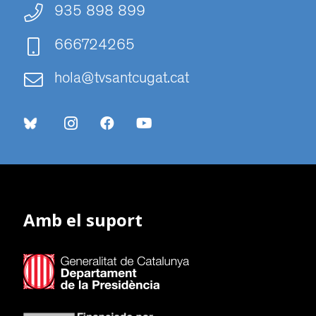
935 898 899
666724265
hola@tvsantcugat.cat
Amb el suport