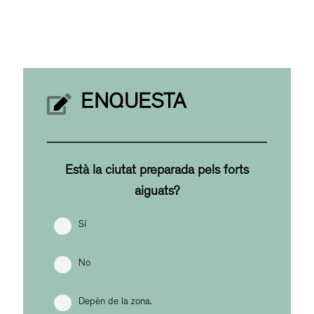
ENQUESTA
Està la ciutat preparada pels forts
aiguats?
Sí
No
Depèn de la zona.