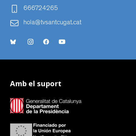
666724265
hola@tvsantcugat.cat
Amb el suport