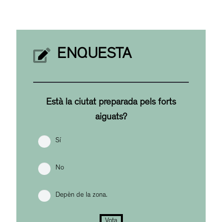
ENQUESTA
Està la ciutat preparada pels forts
aiguats?
Sí
No
Depèn de la zona.
Vota