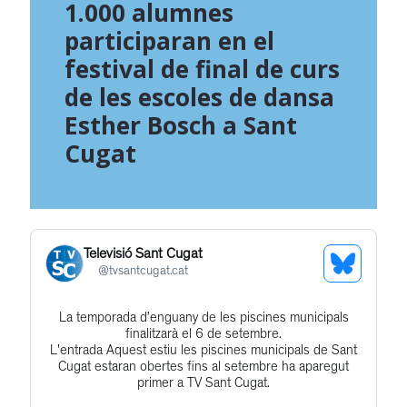
1.000 alumnes
participaran en el
festival de final de curs
de les escoles de dansa
Esther Bosch a Sant
Cugat
Televisió Sant Cugat
See
@
tvsantcugat.cat
Bluesky
La temporada d’enguany de les piscines municipals
Get
Profile
finalitzarà el 6 de setembre.
to
L'entrada Aquest estiu les piscines municipals de Sant
Cugat estaran obertes fins al setembre ha aparegut
this
primer a TV Sant Cugat.
post