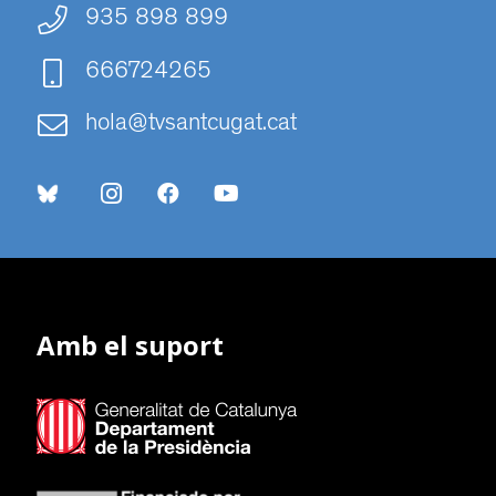
935 898 899
666724265
hola@tvsantcugat.cat
Amb el suport