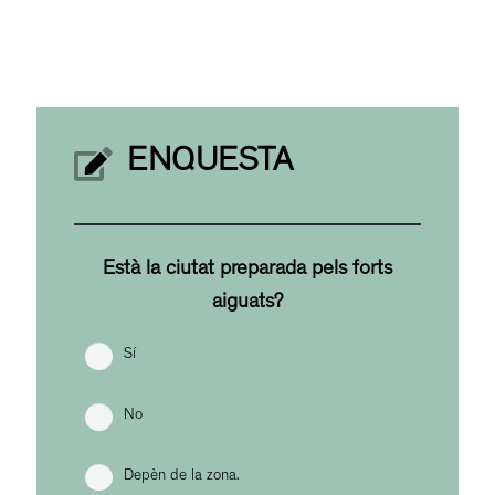
ENQUESTA
Està la ciutat preparada pels forts
aiguats?
Sí
No
Depèn de la zona.