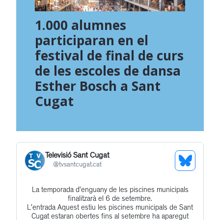
1.000 alumnes
participaran en el
festival de final de curs
de les escoles de dansa
Esther Bosch a Sant
Cugat
Televisió Sant Cugat
See
@
tvsantcugat.cat
Bluesky
La temporada d’enguany de les piscines municipals
Get
Profile
finalitzarà el 6 de setembre.
to
L'entrada Aquest estiu les piscines municipals de Sant
Cugat estaran obertes fins al setembre ha aparegut
this