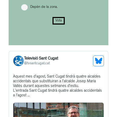
Depèn de la zona.
Vota
Televisió Sant Cugat
See
@
tvsantcugat.cat
Bluesky
Get
Aquest mes d’agost, Sant Cugat tindrà quatre alcaldes
Profile
accidentals que substituiran a l’alcalde Josep Maria
to
Vallès durant aquestes setmanes d’estiu.
this
L'entrada Sant Cugat tindrà quatre alcaldes accidentals
a l’agost ...
post