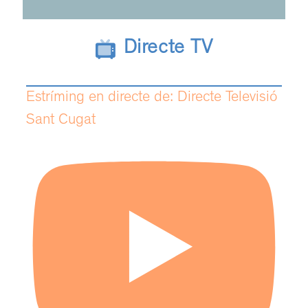
Directe TV
Estríming en directe de: Directe Televisió
Sant Cugat