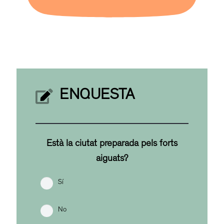
ENQUESTA
Està la ciutat preparada pels forts
aiguats?
Sí
No