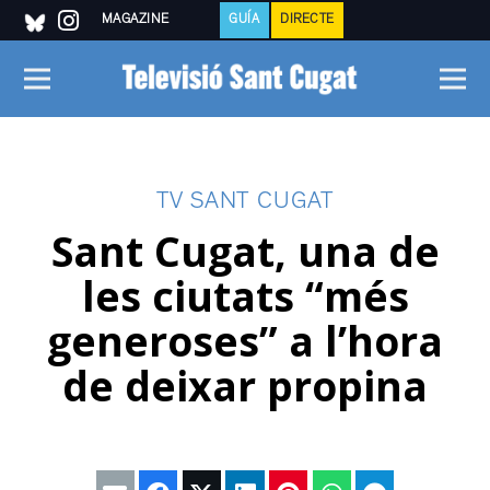
MAGAZINE
GUÍA
DIRECTE
TV SANT CUGAT
Sant Cugat, una de
les ciutats “més
generoses” a l’hora
de deixar propina