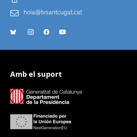
hola@tvsantcugat.cat
Amb el suport