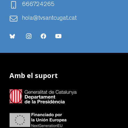
666724265
hola@tvsantcugat.cat
Amb el suport