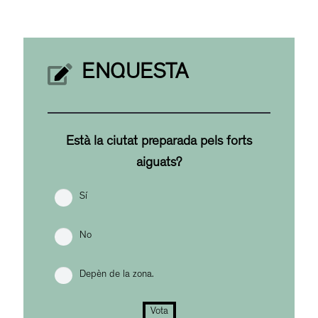
ENQUESTA
Està la ciutat preparada pels forts
aiguats?
Sí
No
Depèn de la zona.
Vota