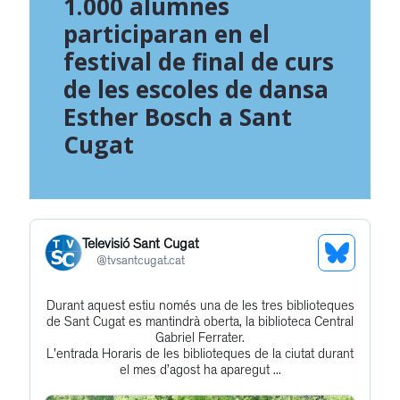
1.000 alumnes
participaran en el
festival de final de curs
de les escoles de dansa
Esther Bosch a Sant
Cugat
Televisió Sant Cugat
See
@
tvsantcugat.cat
Bluesky
Durant aquest estiu només una de les tres biblioteques
Get
Profile
de Sant Cugat es mantindrà oberta, la biblioteca Central
to
Gabriel Ferrater.
L'entrada Horaris de les biblioteques de la ciutat durant
this
el mes d’agost ha aparegut ...
post