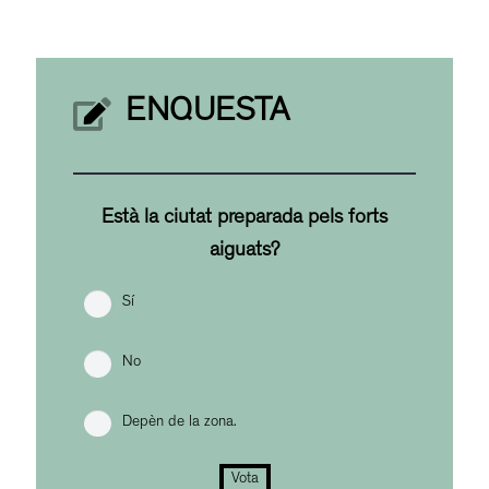
ENQUESTA
Està la ciutat preparada pels forts
aiguats?
Sí
No
Depèn de la zona.
Vota