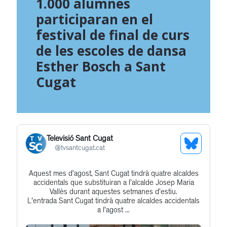
1.000 alumnes
participaran en el
festival de final de curs
de les escoles de dansa
Esther Bosch a Sant
Cugat
Televisió Sant Cugat
See
@
tvsantcugat.cat
Bluesky
Aquest mes d’agost, Sant Cugat tindrà quatre alcaldes
Get
Profile
accidentals que substituiran a l’alcalde Josep Maria
to
Vallès durant aquestes setmanes d’estiu.
L'entrada Sant Cugat tindrà quatre alcaldes accidentals
this
a l’agost ...
post