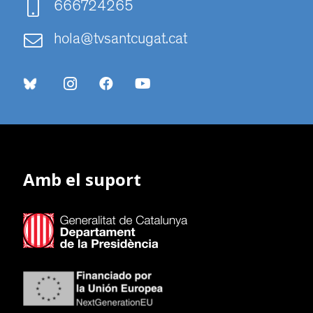
666724265
hola@tvsantcugat.cat
Amb el suport