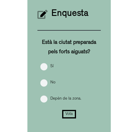
Enquesta
Està la ciutat preparada
pels forts aiguats?
Sí
No
Depèn de la zona.
Vota