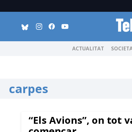
ACTUALITAT
SOCIET
carpes
“Els Avions”, on tot v
començar