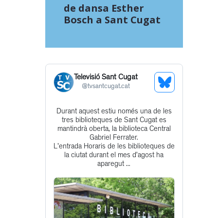
de dansa Esther
Bosch a Sant Cugat
Televisió Sant Cugat
See
@
tvsantcugat.cat
Bluesky
Durant aquest estiu només una de les
Get
Profile
tres biblioteques de Sant Cugat es
to
mantindrà oberta, la biblioteca Central
Gabriel Ferrater.
this
L'entrada Horaris de les biblioteques de
post
la ciutat durant el mes d’agost ha
aparegut ...