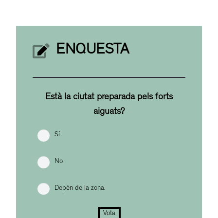
ENQUESTA
Està la ciutat preparada pels forts
aiguats?
Sí
No
Depèn de la zona.
Vota