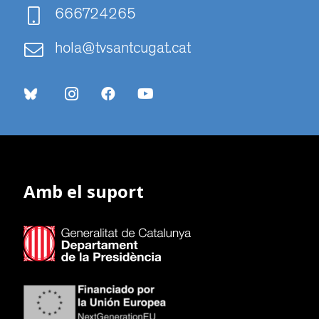
666724265
hola@tvsantcugat.cat
Amb el suport