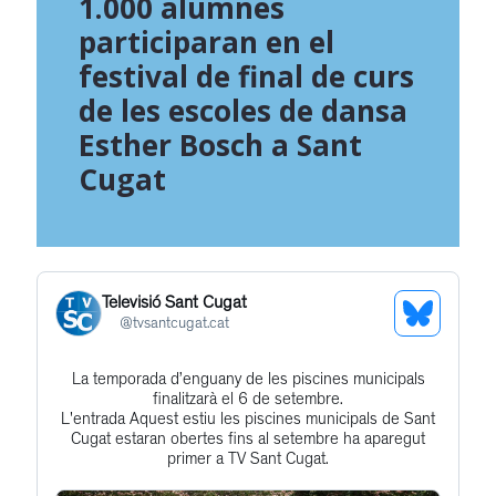
1.000 alumnes
participaran en el
festival de final de curs
de les escoles de dansa
Esther Bosch a Sant
Cugat
Televisió Sant Cugat
See
@
tvsantcugat.cat
Bluesky
La temporada d’enguany de les piscines municipals
Get
Profile
finalitzarà el 6 de setembre.
to
L'entrada Aquest estiu les piscines municipals de Sant
Cugat estaran obertes fins al setembre ha aparegut
this
primer a TV Sant Cugat.
post