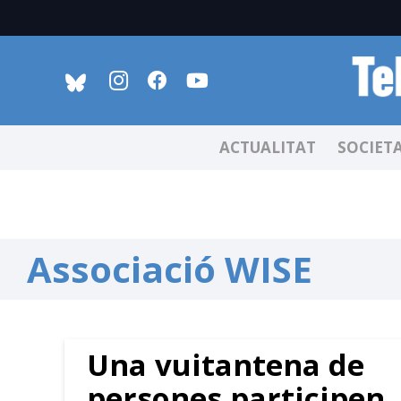
ACTUALITAT
SOCIET
Associació WISE
Una vuitantena de
persones participen