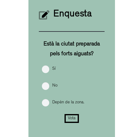
Enquesta
Està la ciutat preparada
pels forts aiguats?
Sí
No
Depèn de la zona.
Vota