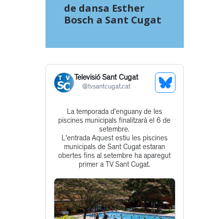
de dansa Esther
Bosch a Sant Cugat
Televisió Sant Cugat
See
@
tvsantcugat.cat
Bluesky
La temporada d’enguany de les
Get
Profile
piscines municipals finalitzarà el 6 de
to
setembre.
L'entrada Aquest estiu les piscines
this
municipals de Sant Cugat estaran
post
obertes fins al setembre ha aparegut
primer a TV Sant Cugat.