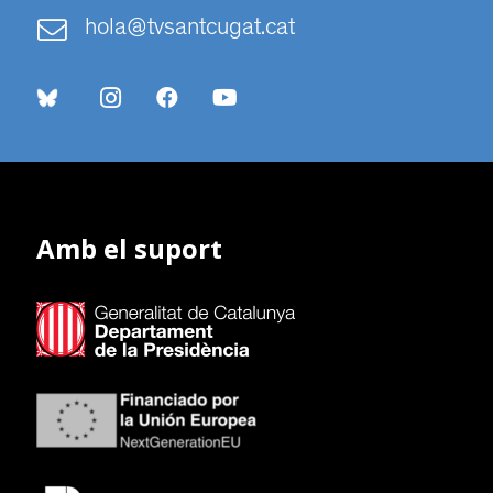
hola@tvsantcugat.cat
Amb el suport