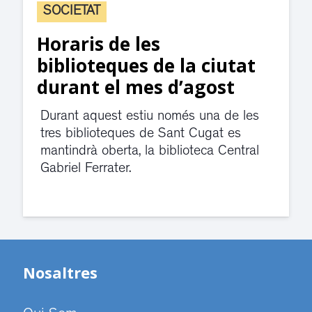
SOCIETAT
L’aparcament a les 
 ciutat
blaves i verdes és g
gost
durant l’agost a Sa
Cugat
una de les
ugat es
Aquest agost les àrees d’apar
eca Central
blaves i verdes són gratuïtes a
Cugat, sense límit d’horari i se
validar el tiquet.
Nosaltres