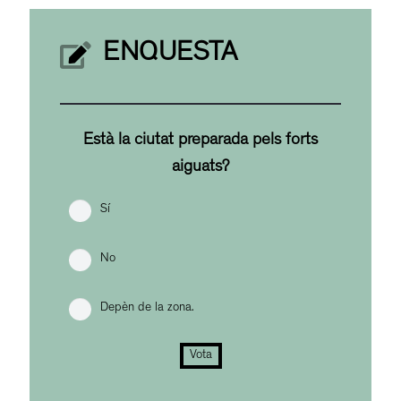
ENQUESTA
Està la ciutat preparada pels forts
aiguats?
Sí
No
Depèn de la zona.
Vota