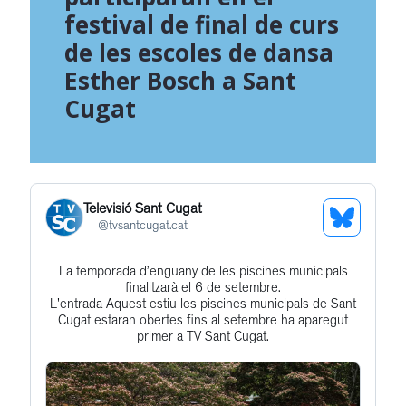
festival de final de curs
de les escoles de dansa
Esther Bosch a Sant
Cugat
Televisió Sant Cugat
See
@
tvsantcugat.cat
Bluesky
La temporada d’enguany de les piscines municipals
Get
Profile
finalitzarà el 6 de setembre.
to
L'entrada Aquest estiu les piscines municipals de Sant
Cugat estaran obertes fins al setembre ha aparegut
this
primer a TV Sant Cugat.
post