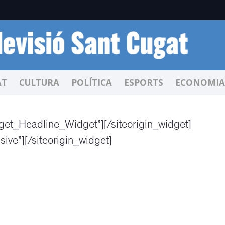
AT
CULTURA
POLÍTICA
ESPORTS
ECONOMIA
dget_Headline_Widget”]
[/siteorigin_widget]
sive”]
[/siteorigin_widget]