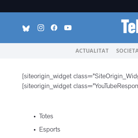
ACTUALITAT
SOCIET
[siteorigin_widget class=”SiteOrigin_Wi
[siteorigin_widget class=”YouTubeRespon
Totes
Esports