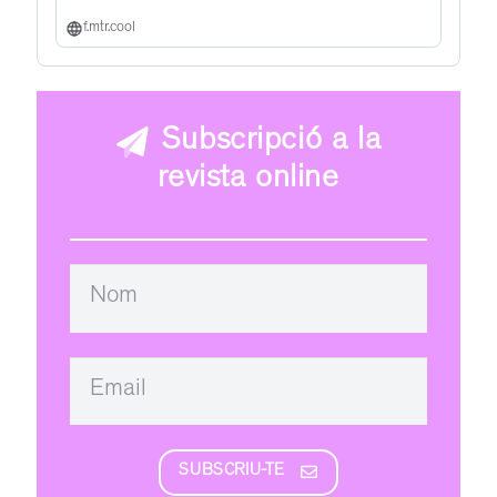
f.mtr.cool
Subscripció a la
revista online
SUBSCRIU-TE