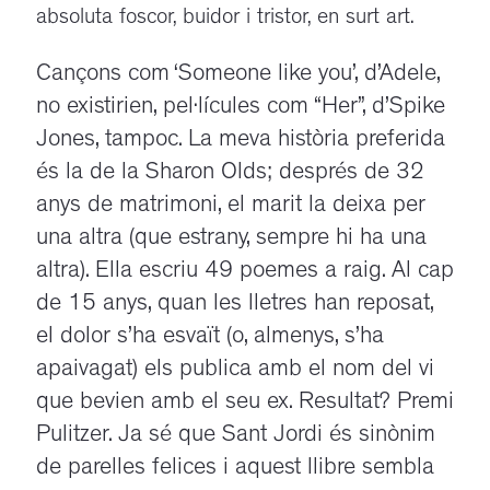
absoluta foscor, buidor i tristor, en surt art.
Cançons com ‘Someone like you’, d’Adele,
no existirien, pel·lícules com “Her”, d’Spike
Jones, tampoc. La meva història preferida
és la de la Sharon Olds; després de 32
anys de matrimoni, el marit la deixa per
una altra (que estrany, sempre hi ha una
altra). Ella escriu 49 poemes a raig. Al cap
de 15 anys, quan les lletres han reposat,
el dolor s’ha esvaït (o, almenys, s’ha
apaivagat) els publica amb el nom del vi
que bevien amb el seu ex. Resultat? Premi
Pulitzer. Ja sé que Sant Jordi és sinònim
de parelles felices i aquest llibre sembla