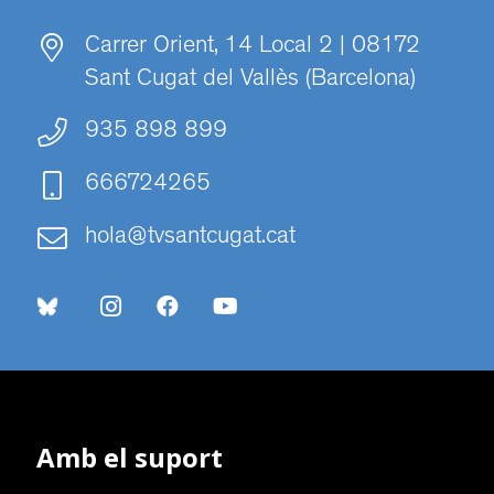
Carrer Orient, 14 Local 2 | 08172
Sant Cugat del Vallès (Barcelona)
935 898 899
666724265
hola@tvsantcugat.cat
Amb el suport