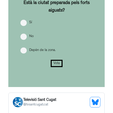
Està la ciutat preparada pels forts
aiguats?
Sí
No
Depèn de la zona.
Vota
Televisió Sant Cugat
See
@
tvsantcugat.cat
Bluesky