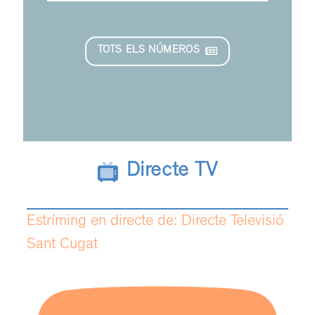
TOTS ELS NÚMEROS
Directe TV
Estríming en directe de: Directe Televisió
Sant Cugat