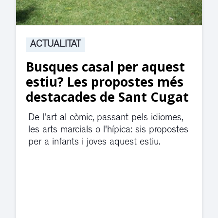
ACTUALITAT
Suspesa l’activitat als
jutjats de Rubí fins
divendres per una fuita
d’aigua
El servei de guàrdia i el jutjat de
violència de gènere s'han traslladat a
dependències de la carretera de Sant
Cugat.