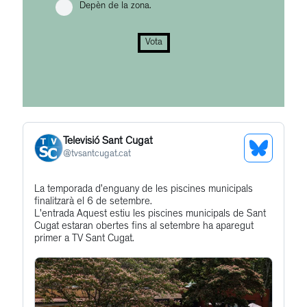
Depèn de la zona.
Vota
Televisió Sant Cugat
See
@
tvsantcugat.cat
Bluesky
Get
La temporada d’enguany de les piscines municipals
Profile
finalitzarà el 6 de setembre.
to
L'entrada Aquest estiu les piscines municipals de Sant
this
Cugat estaran obertes fins al setembre ha aparegut
primer a TV Sant Cugat.
post