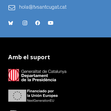
hola@tvsantcugat.cat
Amb el suport