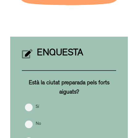
ENQUESTA
Està la ciutat preparada pels forts
aiguats?
Sí
No