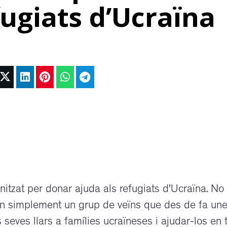
fugiats d’Ucraïna
nitzat per donar ajuda als refugiats d’Ucraïna. No
 són simplement un grup de veïns que des de fa un
 seves llars a famílies ucraïneses i ajudar-los en 