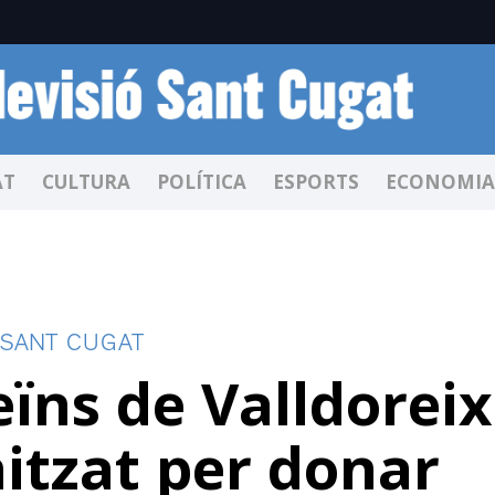
AT
CULTURA
POLÍTICA
ESPORTS
ECONOMIA
 SANT CUGAT
ïns de Valldoreix
itzat per donar