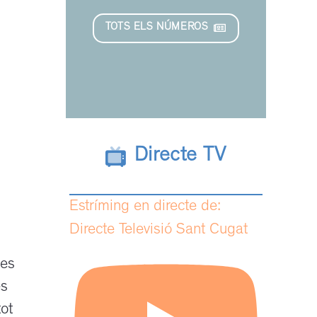
TOTS ELS NÚMEROS
Directe TV
Estríming en directe de:
Directe Televisió Sant Cugat
 es
es
tot