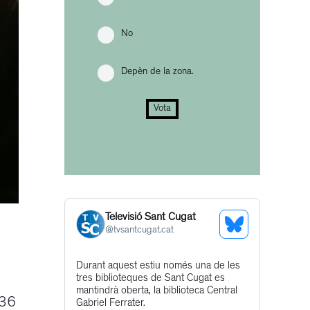
No
Depèn de la zona.
Vota
Televisió Sant Cugat
See
@
tvsantcugat.cat
Bluesky
Get
Durant aquest estiu només una de les
Profile
tres biblioteques de Sant Cugat es
to
mantindrà oberta, la biblioteca Central
 36
this
Gabriel Ferrater.