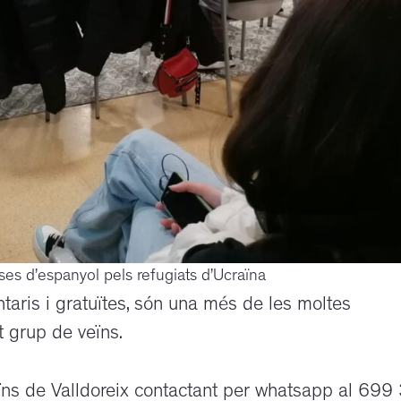
ses d’espanyol pels refugiats d’Ucraïna
taris i gratuïtes, són una més de les moltes
t grup de veïns.
ïns de Valldoreix contactant per whatsapp al 699