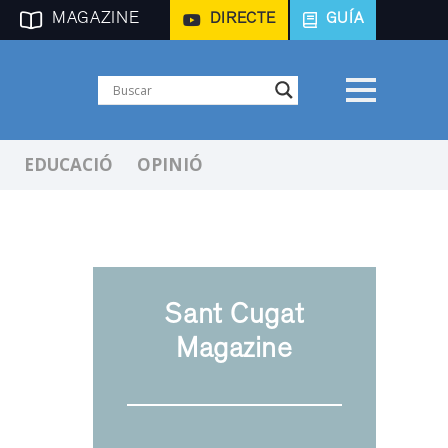
MAGAZINE
DIRECTE
GUÍA
EDUCACIÓ
OPINIÓ
Sant Cugat
Magazine