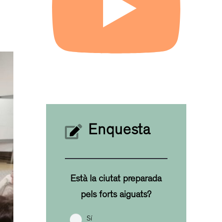
Enquesta
Està la ciutat preparada
pels forts aiguats?
Sí