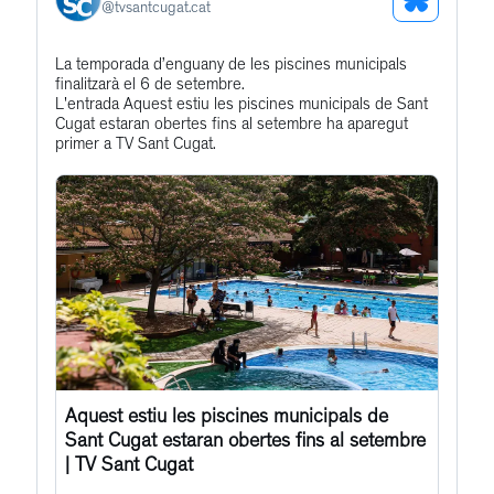
See
@
tvsantcugat.cat
Bluesky
Get
La temporada d’enguany de les piscines municipals
Profile
finalitzarà el 6 de setembre.
to
L'entrada Aquest estiu les piscines municipals de Sant
this
Cugat estaran obertes fins al setembre ha aparegut
primer a TV Sant Cugat.
post
Aquest estiu les piscines municipals de
Sant Cugat estaran obertes fins al setembre
| TV Sant Cugat