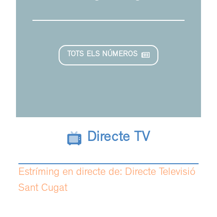
TOTS ELS NÚMEROS
Directe TV
Estríming en directe de: Directe Televisió
Sant Cugat