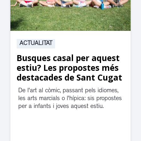
ACTUALITAT
t
Suspesa l’activitat als
jutjats de Rubí fins
t
divendres per una fuita
d’aigua
es
El servei de guàrdia i el jutjat de
violència de gènere s'han traslladat a
dependències de la carretera de Sant
Cugat.