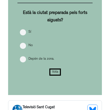
Està la ciutat preparada pels forts
aiguats?
Sí
No
Depèn de la zona.
Vota
Televisió Sant Cugat