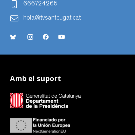
666724265
hola@tvsantcugat.cat
Amb el suport