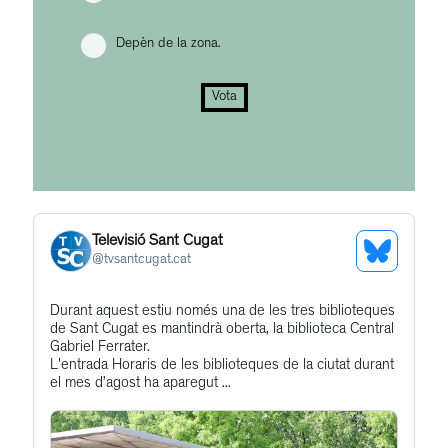
Depèn de la zona.
Vota
Televisió Sant Cugat
See
@
tvsantcugat.cat
Bluesky
Get
Durant aquest estiu només una de les tres biblioteques
Profile
de Sant Cugat es mantindrà oberta, la biblioteca Central
to
Gabriel Ferrater.
this
L'entrada Horaris de les biblioteques de la ciutat durant
el mes d’agost ha aparegut ...
post