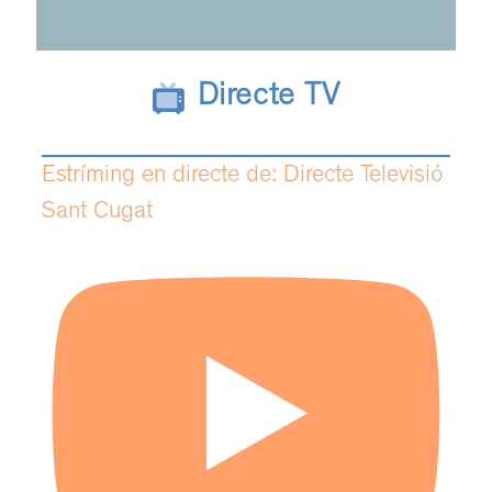
Directe TV
Estríming en directe de: Directe Televisió
Sant Cugat