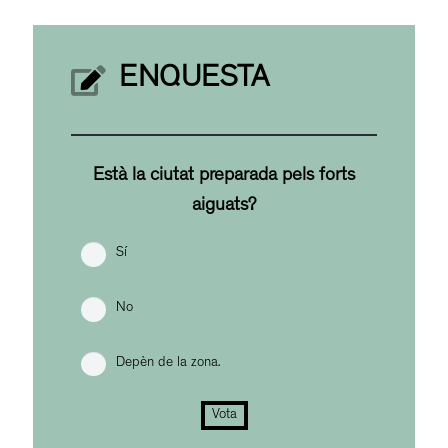
ENQUESTA
Està la ciutat preparada pels forts
aiguats?
Sí
No
Depèn de la zona.
Vota