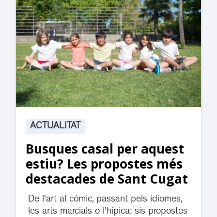
ACTUALITAT
Suspesa l’activitat als
jutjats de Rubí fins
divendres per una fuita
d’aigua
El servei de guàrdia i el jutjat de