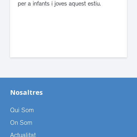
violència de gènere s'han traslladat a
dependències de la carretera de Sant
Cugat.
Nosaltres
Qui Som
On Som
Actualitat