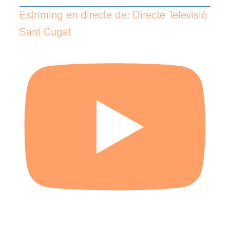
Estríming en directe de: Directe Televisió
Sant Cugat