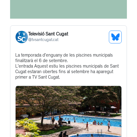
Televisió Sant Cugat
See
@
tvsantcugat.cat
Bluesky
Get
La temporada d’enguany de les piscines municipals
Profile
finalitzarà el 6 de setembre.
to
L'entrada Aquest estiu les piscines municipals de Sant
this
Cugat estaran obertes fins al setembre ha aparegut
primer a TV Sant Cugat.
post