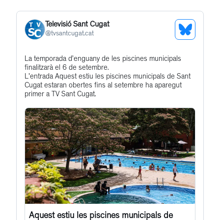
Televisió Sant Cugat
See
@
tvsantcugat.cat
Bluesky
Get
La temporada d’enguany de les piscines municipals
Profile
finalitzarà el 6 de setembre.
to
L'entrada Aquest estiu les piscines municipals de Sant
this
Cugat estaran obertes fins al setembre ha aparegut
primer a TV Sant Cugat.
post
Aquest estiu les piscines municipals de