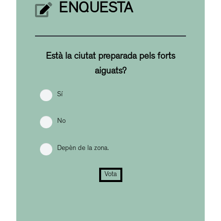
ENQUESTA
Està la ciutat preparada pels forts
aiguats?
Sí
No
Depèn de la zona.
Vota