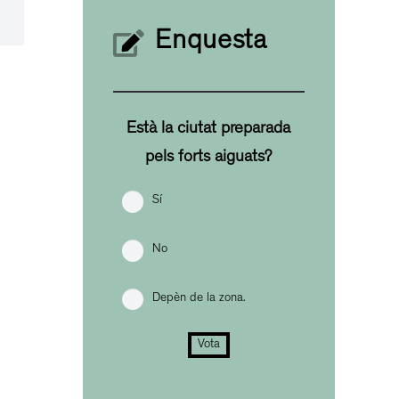
Enquesta
Està la ciutat preparada
pels forts aiguats?
Sí
No
Depèn de la zona.
Vota