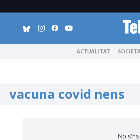
ACTUALITAT
SOCIET
vacuna covid nens
No s'ha 