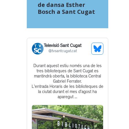
de dansa Esther
Bosch a Sant Cugat
Televisió Sant Cugat
See
@
tvsantcugat.cat
Bluesky
Durant aquest estiu només una de les
Get
Profile
tres biblioteques de Sant Cugat es
to
mantindrà oberta, la biblioteca Central
Gabriel Ferrater.
this
L'entrada Horaris de les biblioteques de
post
la ciutat durant el mes d’agost ha
aparegut ...