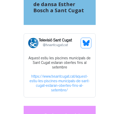
de dansa Esther
Bosch a Sant Cugat
Televisió Sant Cugat
See
@
tvsantcugat.cat
Bluesky
Aquest estiu les piscines municipals de
Get
Profile
Sant Cugat estaran obertes fins al
to
setembre
this
https://www.tvsantcugat.cat/aquest-
post
estiu-les-piscines-municipals-de-sant-
cugat-estaran-obertes-fins-al-
setembre/