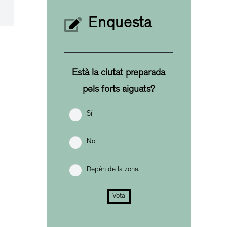
Enquesta
Està la ciutat preparada
pels forts aiguats?
Sí
No
Depèn de la zona.
Vota