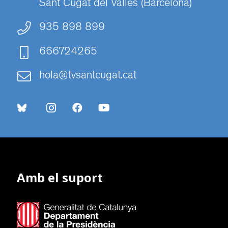
Sant Cugat del Vallès (Barcelona)
935 898 899
666724265
hola@tvsantcugat.cat
Amb el suport