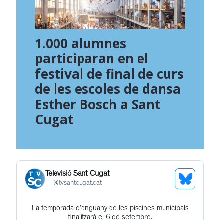
1.000 alumnes
participaran en el
festival de final de curs
de les escoles de dansa
Esther Bosch a Sant
Cugat
Televisió Sant Cugat
See
@
tvsantcugat.cat
Bluesky
La temporada d’enguany de les piscines municipals
Get
Profile
finalitzarà el 6 de setembre.