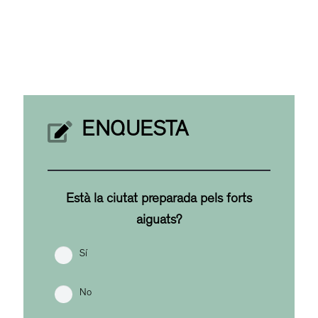
ENQUESTA
Està la ciutat preparada pels forts
aiguats?
Sí
No