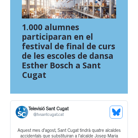
1.000 alumnes
participaran en el
festival de final de curs
de les escoles de dansa
Esther Bosch a Sant
Cugat
Televisió Sant Cugat
See
@
tvsantcugat.cat
Bluesky
Aquest mes d’agost, Sant Cugat tindrà quatre alcaldes
Get
Profile
accidentals que substituiran a l’alcalde Josep Maria