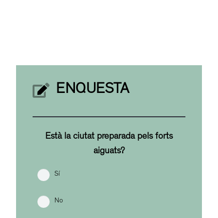
ENQUESTA
Està la ciutat preparada pels forts
aiguats?
Sí
No