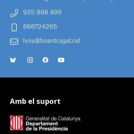
935 898 899
666724265
hola@tvsantcugat.cat
Amb el suport