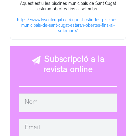
Aquest estiu les piscines municipals de Sant Cugat
Get
Profile
estaran obertes fins al setembre
to
https://www.tvsantcugat.cat/aquest-estiu-les-piscines-
this
municipals-de-sant-cugat-estaran-obertes-fins-al-
post
setembre/
Subscripció a la
revista online