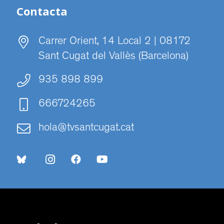
Contacta
Carrer Orient, 14 Local 2 | 08172
Sant Cugat del Vallès (Barcelona)
935 898 899
666724265
hola@tvsantcugat.cat