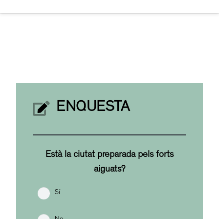
ENQUESTA
Està la ciutat preparada pels forts
aiguats?
Sí