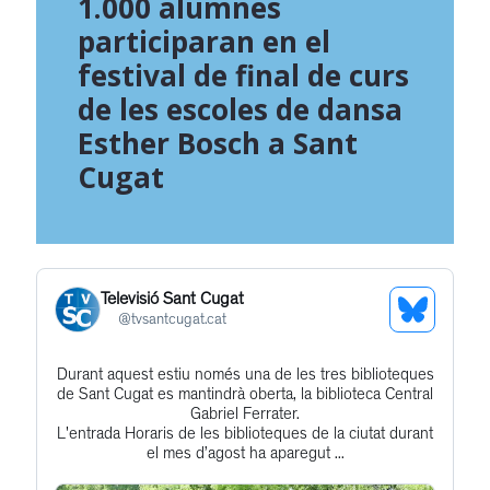
1.000 alumnes
participaran en el
festival de final de curs
de les escoles de dansa
Esther Bosch a Sant
Cugat
Televisió Sant Cugat
See
@
tvsantcugat.cat
Bluesky
Durant aquest estiu només una de les tres biblioteques
Get
Profile
de Sant Cugat es mantindrà oberta, la biblioteca Central
to
Gabriel Ferrater.
L'entrada Horaris de les biblioteques de la ciutat durant
this
el mes d’agost ha aparegut ...
post