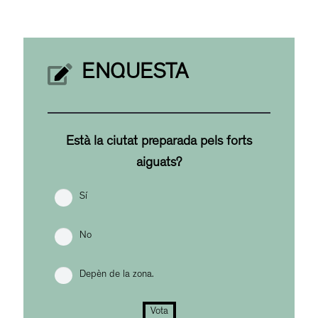
ENQUESTA
Està la ciutat preparada pels forts
aiguats?
Sí
No
Depèn de la zona.
Vota