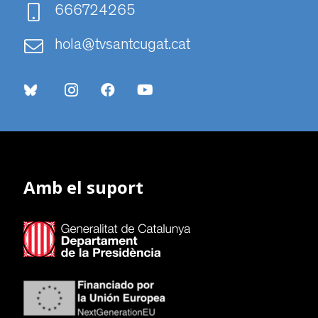
666724265
hola@tvsantcugat.cat
Amb el suport