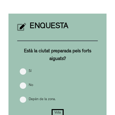
ENQUESTA
Està la ciutat preparada pels forts
aiguats?
Sí
No
Depèn de la zona.
Vota