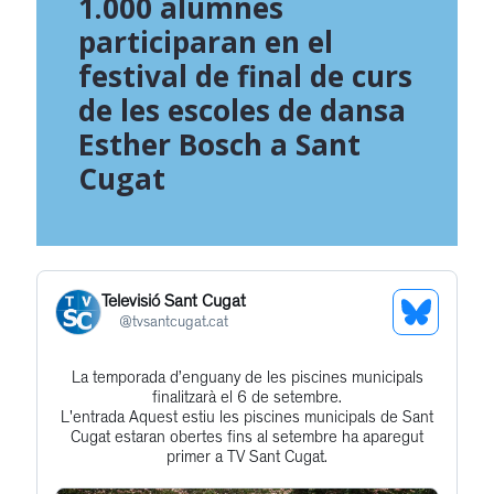
1.000 alumnes
participaran en el
festival de final de curs
de les escoles de dansa
Esther Bosch a Sant
Cugat
Televisió Sant Cugat
See
@
tvsantcugat.cat
Bluesky
La temporada d’enguany de les piscines municipals
Get
Profile
finalitzarà el 6 de setembre.
to
L'entrada Aquest estiu les piscines municipals de Sant
Cugat estaran obertes fins al setembre ha aparegut
this
primer a TV Sant Cugat.
post