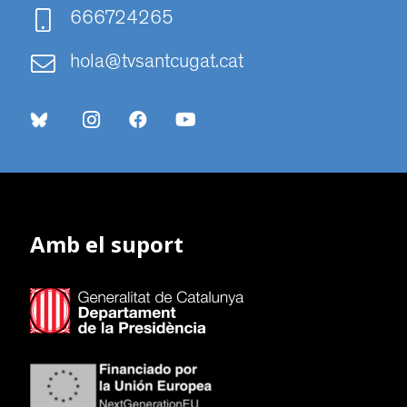
666724265
hola@tvsantcugat.cat
Amb el suport