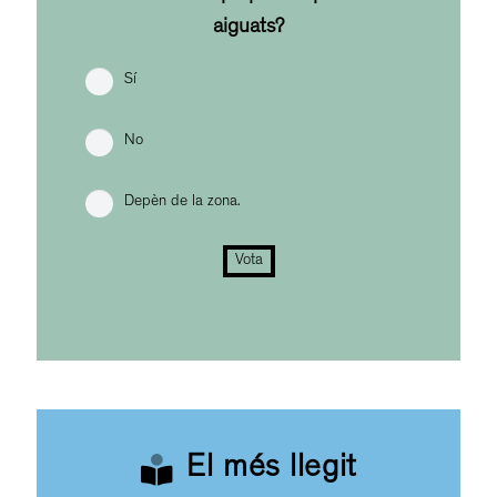
aiguats?
Sí
No
Depèn de la zona.
Vota
El més llegit