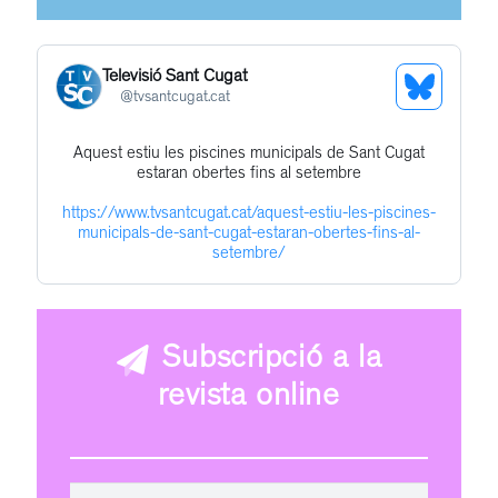
Televisió Sant Cugat
See
@
tvsantcugat.cat
Bluesky
Aquest estiu les piscines municipals de Sant Cugat
Get
Profile
estaran obertes fins al setembre
to
https://www.tvsantcugat.cat/aquest-estiu-les-piscines-
this
municipals-de-sant-cugat-estaran-obertes-fins-al-
post
setembre/
Subscripció a la
revista online