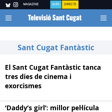
MAGAZINE
GUÍA
DIRECTE
Sant Cugat Fantàstic
El Sant Cugat Fantàstic tanca
tres dies de cinema i
exorcismes
‘Daddy’s girl’: millor pel·lícula