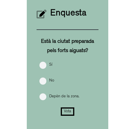
Enquesta
Està la ciutat preparada
pels forts aiguats?
Sí
No
Depèn de la zona.
Vota