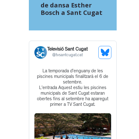
de dansa Esther
Bosch a Sant Cugat
Televisió Sant Cugat
See
@
tvsantcugat.cat
Bluesky
La temporada d’enguany de les
Get
Profile
piscines municipals finalitzarà el 6 de
to
setembre.
L'entrada Aquest estiu les piscines
this
municipals de Sant Cugat estaran
post
obertes fins al setembre ha aparegut
primer a TV Sant Cugat.