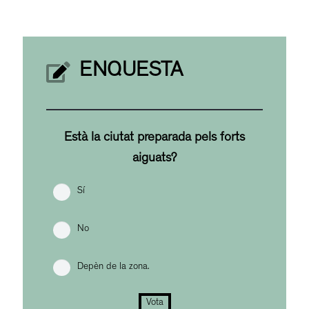
ENQUESTA
Està la ciutat preparada pels forts
aiguats?
Sí
No
Depèn de la zona.
Vota