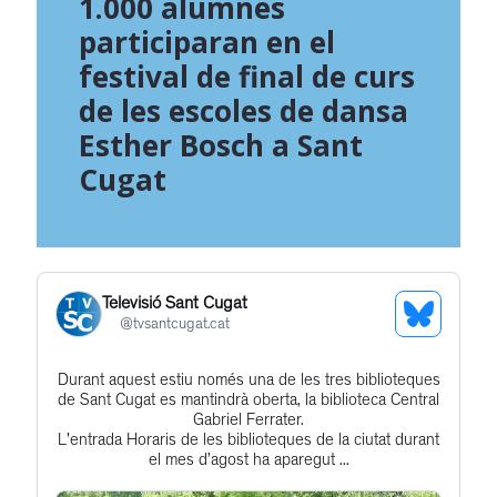
1.000 alumnes
participaran en el
festival de final de curs
de les escoles de dansa
Esther Bosch a Sant
Cugat
Televisió Sant Cugat
See
@
tvsantcugat.cat
Bluesky
Durant aquest estiu només una de les tres biblioteques
Get
Profile
de Sant Cugat es mantindrà oberta, la biblioteca Central
to
Gabriel Ferrater.
L'entrada Horaris de les biblioteques de la ciutat durant
this
el mes d’agost ha aparegut ...
post