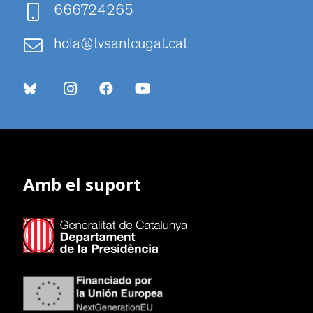
666724265
hola@tvsantcugat.cat
Amb el suport