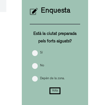
Enquesta
Està la ciutat preparada
pels forts aiguats?
Sí
No
Depèn de la zona.
Vota