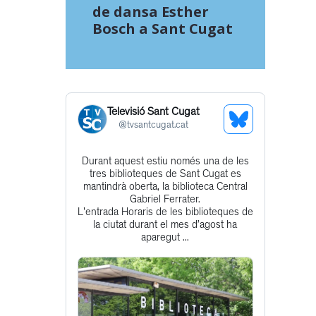
de dansa Esther
Bosch a Sant Cugat
Televisió Sant Cugat
See
@
tvsantcugat.cat
Bluesky
Durant aquest estiu només una de les
Get
Profile
tres biblioteques de Sant Cugat es
to
mantindrà oberta, la biblioteca Central
Gabriel Ferrater.
this
L'entrada Horaris de les biblioteques de
post
la ciutat durant el mes d’agost ha
aparegut ...