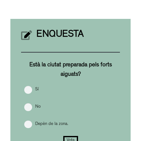
ENQUESTA
Està la ciutat preparada pels forts
aiguats?
Sí
No
Depèn de la zona.
Vota