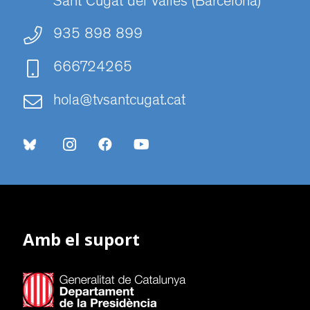
Sant Cugat del Vallès (Barcelona)
935 898 899
666724265
hola@tvsantcugat.cat
Amb el suport