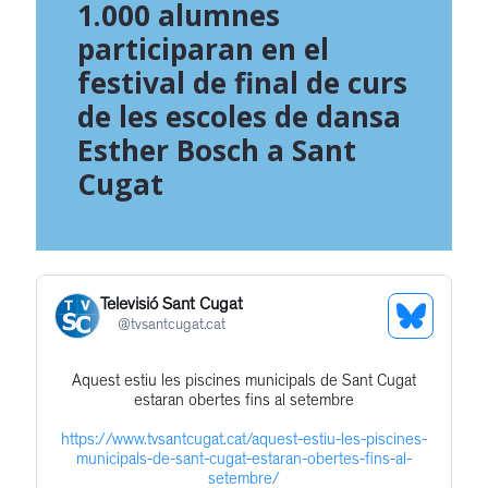
1.000 alumnes
participaran en el
festival de final de curs
de les escoles de dansa
Esther Bosch a Sant
Cugat
Televisió Sant Cugat
See
@
tvsantcugat.cat
Bluesky
Aquest estiu les piscines municipals de Sant Cugat
Get
Profile
estaran obertes fins al setembre
to
https://www.tvsantcugat.cat/aquest-estiu-les-piscines-
this
municipals-de-sant-cugat-estaran-obertes-fins-al-
post
setembre/