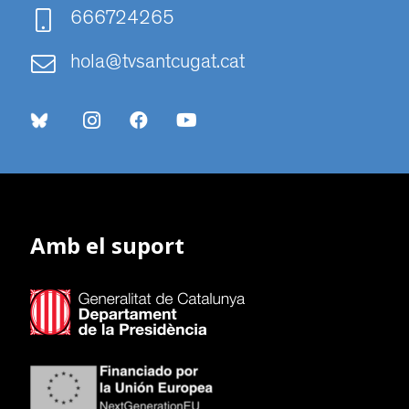
666724265
hola@tvsantcugat.cat
Amb el suport