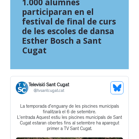
1.000 alumnes
participaran en el
festival de final de curs
de les escoles de dansa
Esther Bosch a Sant
Cugat
Televisió Sant Cugat
See
@
tvsantcugat.cat
Bluesky
La temporada d’enguany de les piscines municipals
Get
Profile
finalitzarà el 6 de setembre.
to
L'entrada Aquest estiu les piscines municipals de Sant
Cugat estaran obertes fins al setembre ha aparegut
this
primer a TV Sant Cugat.
post