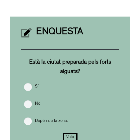
ENQUESTA
Està la ciutat preparada pels forts
aiguats?
Sí
No
Depèn de la zona.
Vota