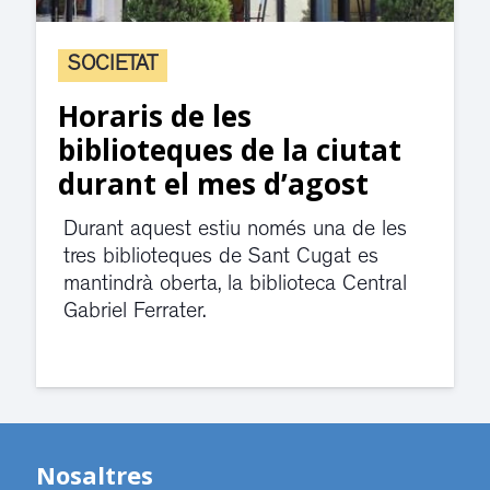
SOCIETAT
L’aparcament a les zones
blaves i verdes és gratuït
durant l’agost a Sant
Cugat
Aquest agost les àrees d’aparcament
blaves i verdes són gratuïtes a Sant
Cugat, sense límit d’horari i sense
validar el tiquet.
Nosaltres