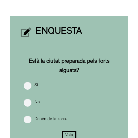
ENQUESTA
Està la ciutat preparada pels forts
aiguats?
Sí
No
Depèn de la zona.
Vota