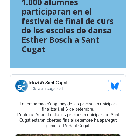
1.000 alumnes
participaran en el
festival de final de curs
de les escoles de dansa
Esther Bosch a Sant
Cugat
Televisió Sant Cugat
See
@
tvsantcugat.cat
Bluesky
La temporada d’enguany de les piscines municipals
Get
Profile
finalitzarà el 6 de setembre.
to
L'entrada Aquest estiu les piscines municipals de Sant
Cugat estaran obertes fins al setembre ha aparegut
this
primer a TV Sant Cugat.
post