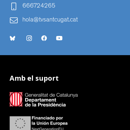
666724265
hola@tvsantcugat.cat
Amb el suport