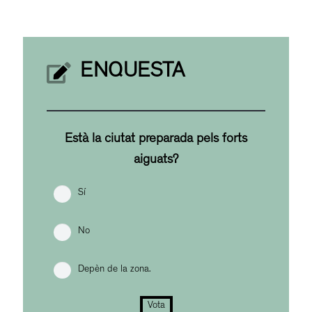
ENQUESTA
Està la ciutat preparada pels forts
aiguats?
Sí
No
Depèn de la zona.
Vota