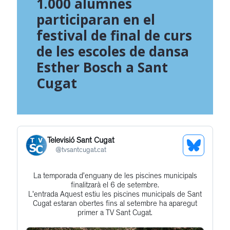
1.000 alumnes
participaran en el
festival de final de curs
de les escoles de dansa
Esther Bosch a Sant
Cugat
Televisió Sant Cugat
See
@
tvsantcugat.cat
Bluesky
La temporada d’enguany de les piscines municipals
Get
Profile
finalitzarà el 6 de setembre.
to
L'entrada Aquest estiu les piscines municipals de Sant
Cugat estaran obertes fins al setembre ha aparegut
this
primer a TV Sant Cugat.
post