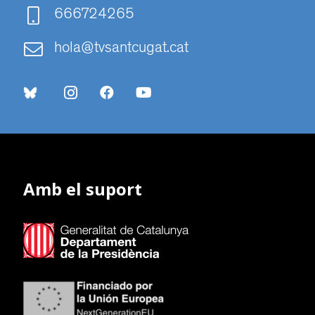
666724265
hola@tvsantcugat.cat
Amb el suport