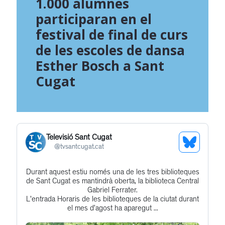
1.000 alumnes
participaran en el
festival de final de curs
de les escoles de dansa
Esther Bosch a Sant
Cugat
Televisió Sant Cugat
See
@
tvsantcugat.cat
Bluesky
Durant aquest estiu només una de les tres biblioteques
Get
Profile
de Sant Cugat es mantindrà oberta, la biblioteca Central
to
Gabriel Ferrater.
L'entrada Horaris de les biblioteques de la ciutat durant
this
el mes d’agost ha aparegut ...
post