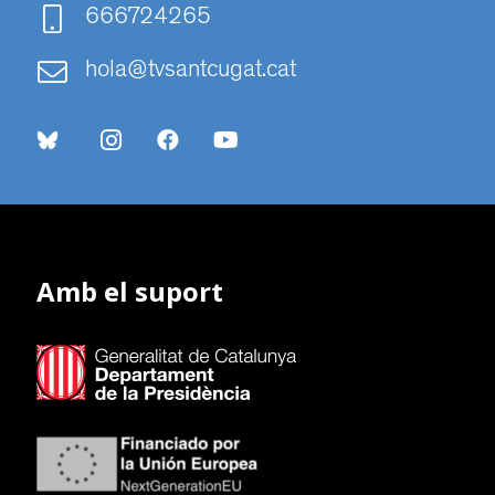
666724265
hola@tvsantcugat.cat
Amb el suport