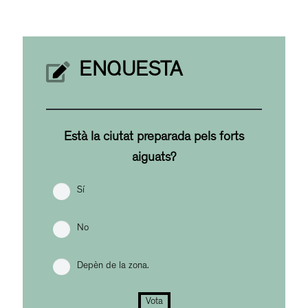
ENQUESTA
Està la ciutat preparada pels forts
aiguats?
Sí
No
Depèn de la zona.
Vota