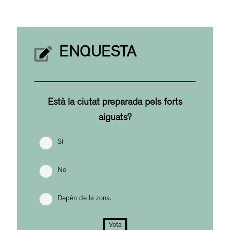
ENQUESTA
Està la ciutat preparada pels forts
aiguats?
Sí
No
Depèn de la zona.
Vota