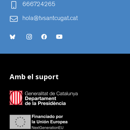
666724265
hola@tvsantcugat.cat
Amb el suport