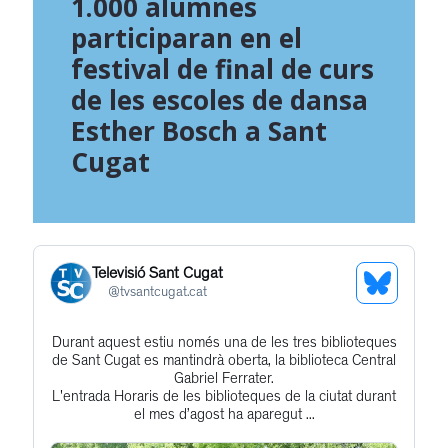
1.000 alumnes
participaran en el
festival de final de curs
de les escoles de dansa
Esther Bosch a Sant
Cugat
Televisió Sant Cugat
See
@
tvsantcugat.cat
Bluesky
Durant aquest estiu només una de les tres biblioteques
Get
Profile
de Sant Cugat es mantindrà oberta, la biblioteca Central
to
Gabriel Ferrater.
L'entrada Horaris de les biblioteques de la ciutat durant
this
el mes d’agost ha aparegut ...
post