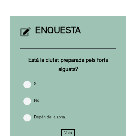
ENQUESTA
Està la ciutat preparada pels forts
aiguats?
Sí
No
Depèn de la zona.
Vota