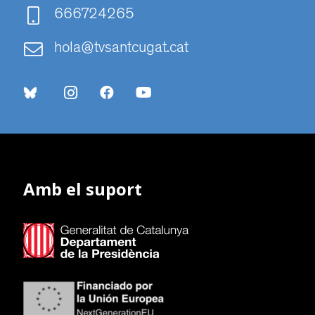
666724265
hola@tvsantcugat.cat
Amb el suport