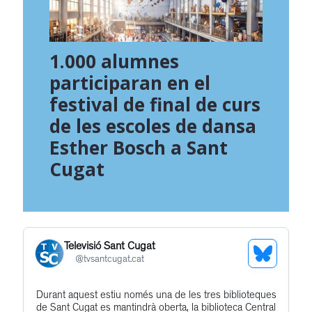
1.000 alumnes
participaran en el
festival de final de curs
de les escoles de dansa
Esther Bosch a Sant
Cugat
Televisió Sant Cugat
See
@
tvsantcugat.cat
Bluesky
Durant aquest estiu només una de les tres biblioteques
Get
Profile
de Sant Cugat es mantindrà oberta, la biblioteca Central