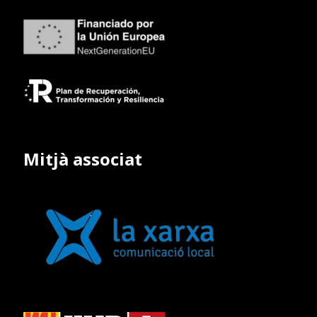
Mitjà associat