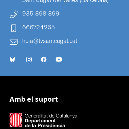
Sant Cugat del Vallès (Barcelona)
935 898 899
666724265
hola@tvsantcugat.cat
Amb el suport