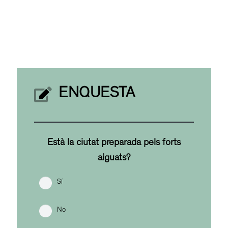
ENQUESTA
Està la ciutat preparada pels forts
aiguats?
Sí
No