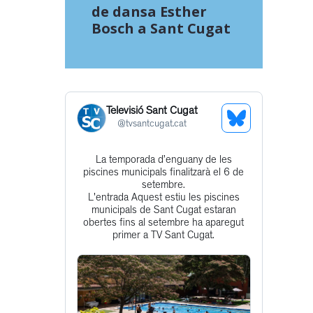
de dansa Esther
Bosch a Sant Cugat
Televisió Sant Cugat
See
@
tvsantcugat.cat
Bluesky
La temporada d’enguany de les
Get
Profile
piscines municipals finalitzarà el 6 de
to
setembre.
L'entrada Aquest estiu les piscines
this
municipals de Sant Cugat estaran
post
obertes fins al setembre ha aparegut
primer a TV Sant Cugat.