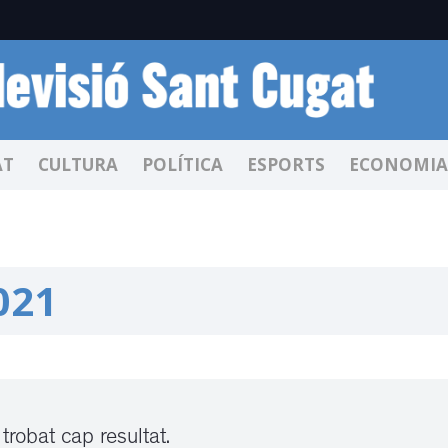
AT
CULTURA
POLÍTICA
ESPORTS
ECONOMIA
021
trobat cap resultat.