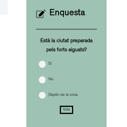
Enquesta
Està la ciutat preparada
pels forts aiguats?
Sí
No
Depèn de la zona.
Vota