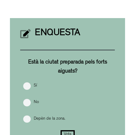
ENQUESTA
Està la ciutat preparada pels forts
aiguats?
Sí
No
Depèn de la zona.
Vota