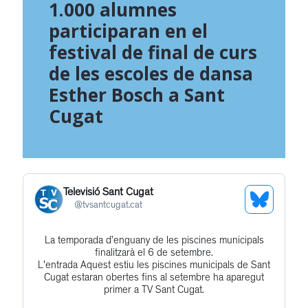
1.000 alumnes
participaran en el
festival de final de curs
de les escoles de dansa
Esther Bosch a Sant
Cugat
Televisió Sant Cugat
See
@
tvsantcugat.cat
Bluesky
La temporada d’enguany de les piscines municipals
Get
Profile
finalitzarà el 6 de setembre.
to
L'entrada Aquest estiu les piscines municipals de Sant
Cugat estaran obertes fins al setembre ha aparegut
this
primer a TV Sant Cugat.
post