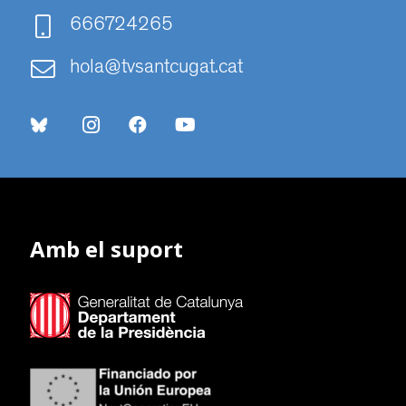
666724265
hola@tvsantcugat.cat
Amb el suport