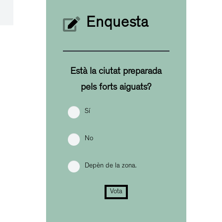
Enquesta
Està la ciutat preparada
pels forts aiguats?
Sí
No
Depèn de la zona.
Vota