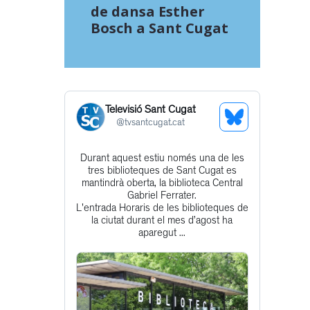
de dansa Esther
Bosch a Sant Cugat
Televisió Sant Cugat
See
@
tvsantcugat.cat
Bluesky
Durant aquest estiu només una de les
Get
Profile
tres biblioteques de Sant Cugat es
to
mantindrà oberta, la biblioteca Central
Gabriel Ferrater.
this
L'entrada Horaris de les biblioteques de
post
la ciutat durant el mes d’agost ha
aparegut ...